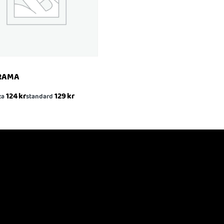
RAMA
124
kr
129
kr
za
standard
ABBTITT