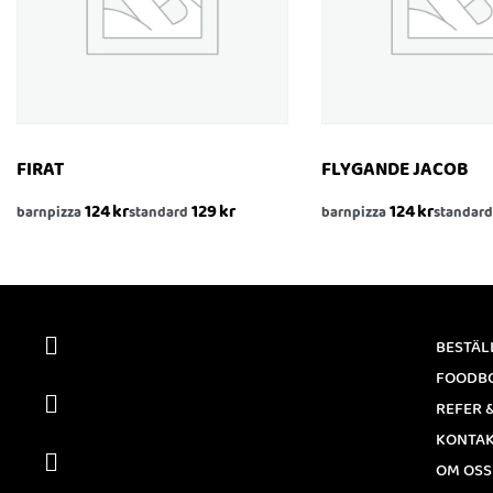
FIRAT
FLYGANDE JACOB
124
kr
129
kr
124
kr
barnpizza
standard
barnpizza
standard
KÖP
KÖP
SNABBTITT
SNABBTITT
BESTÄL
FOODB
REFER 
KONTA
OM OSS