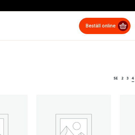
Beställ online
SE
2
3
4