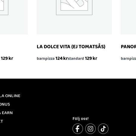
LA DOLCE VITA (EJ TOMATSÅS)
PANO
129
kr
124
kr
129
kr
barnpizza
standard
barnpiz
KÖP
KÖP
SNABBTITT
SN
LA ONLINE
ONUS
& EARN
Följ oss!
KT