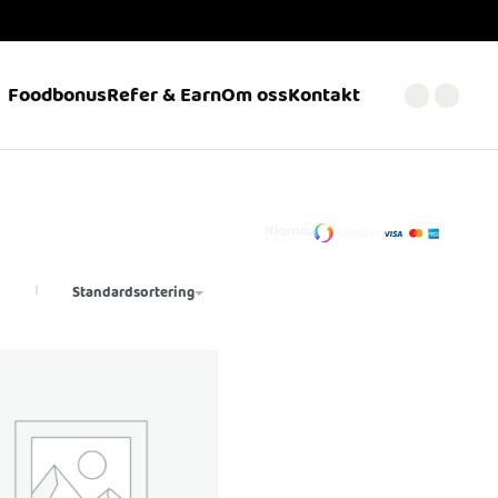
Foodbonus
Refer & Earn
Om oss
Kontakt
Standardsortering