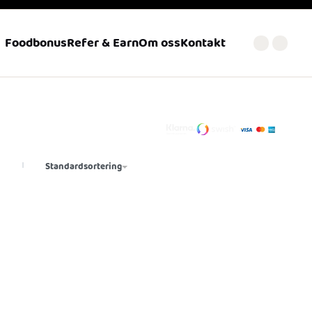
Foodbonus
Refer & Earn
Om oss
Kontakt
Standardsortering