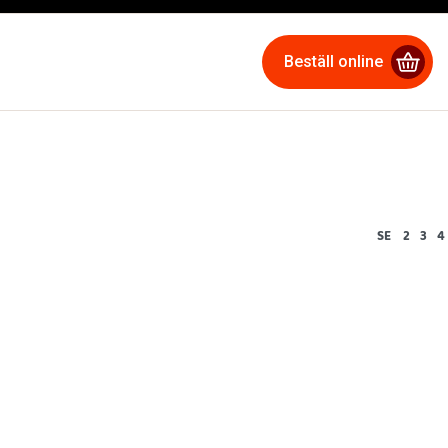
Beställ online
SE
2
3
4