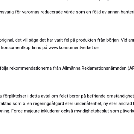
 ansvarig för varornas reducerade värde som en följd av annan hante
a original, det vill säga det har varit fel på produkten från början.
r om konsumentköp finns på www.konsumentverket.se.
tid följa rekommendationerna från Allmänna Reklamationsnämnden (ARN).
sa förpliktelser i detta avtal om felet beror på befriande omständighe
ktas som b. en regeringsåtgärd eller underlåtenhet, ny eller ändrad la
räckning. Force majeure inkluderar också myndighetsbeslut som påve