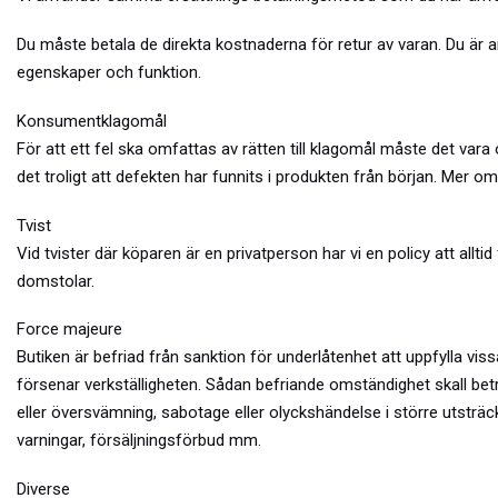
Du måste betala de direkta kostnaderna för retur av varan. Du är
egenskaper och funktion.
Konsumentklagomål
För att ett fel ska omfattas av rätten till klagomål måste det var
det troligt att defekten har funnits i produkten från början. Me
Tvist
Vid tvister där köparen är en privatperson har vi en policy att all
domstolar.
Force majeure
Butiken är befriad från sanktion för underlåtenhet att uppfylla vis
försenar verkställigheten. Sådan befriande omständighet skall betra
eller översvämning, sabotage eller olyckshändelse i större utst
varningar, försäljningsförbud mm.
Diverse