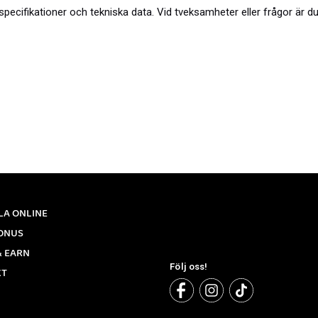
er, specifikationer och tekniska data. Vid tveksamheter eller frågor ä
LA ONLINE
ONUS
& EARN
Följ oss!
KT