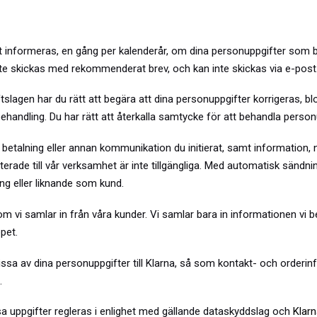
tt informeras, en gång per kalenderår, om dina personuppgifter som b
åste skickas med rekommenderat brev, och kan inte skickas via e-post.
lagen har du rätt att begära att dina personuppgifter korrigeras, blo
andling. Du har rätt att återkalla samtycke för att behandla person
 betalning eller annan kommunikation du initierat, samt information, 
terade till vår verksamhet är inte tillgängliga. Med automatisk sändni
ng eller liknande som kund.
 som vi samlar in från våra kunder. Vi samlar bara in informationen v
pet.
 vissa av dina personuppgifter till Klarna, så som kontakt- och orde
.
a uppgifter regleras i enlighet med gällande dataskyddslag och
Klarn