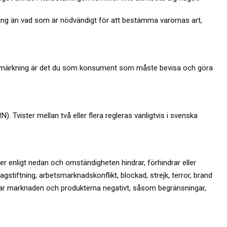
ring än vad som är nödvändigt för att bestämma varornas art,
 Vid anmärkning är det du som konsument som måste bevisa och göra
 Tvister mellan två eller flera regleras vanligtvis i svenska
ter enligt nedan och omständigheten hindrar, förhindrar eller
gstiftning, arbetsmarknadskonflikt, blockad, strejk, terror, brand
rkar marknaden och produkterna negativt, såsom begränsningar,