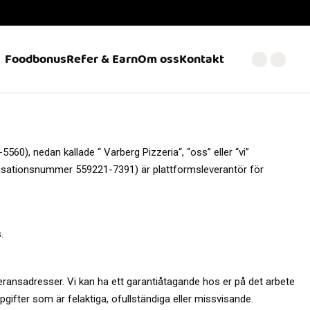
Foodbonus
Refer & Earn
Om oss
Kontakt
-5560
), nedan kallade “
Varberg Pizzeria
“, “oss” eller “vi”
ganisationsnummer 559221-7391) är plattformsleverantör för
.
ransadresser. Vi kan ha ett garantiåtagande hos er på det arbete
ppgifter som är felaktiga, ofullständiga eller missvisande.