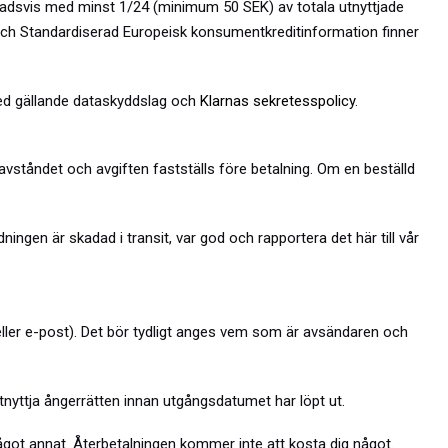
ånadsvis med minst 1/24 (minimum 50 SEK) av totala utnyttjade
r och Standardiserad Europeisk konsumentkreditinformation finner
med gällande dataskyddslag och
Klarnas sekretesspolicy
.
 avståndet och avgiften fastställs före betalning. Om en beställd
ningen är skadad i transit, var god och rapportera det här till vår
 eller e-post). Det bör tydligt anges vem som är avsändaren och
utnyttja ångerrätten innan utgångsdatumet har löpt ut.
got annat. Återbetalningen kommer inte att kosta dig något.