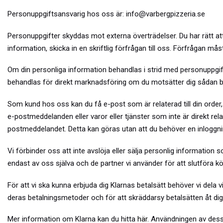
Personuppgiftsansvarig hos oss är:
info@varbergpizzeria.se
Personuppgifter skyddas mot externa överträdelser.
Du har rätt a
information, skicka in en skriftlig förfrågan till oss. Förfrågan m
Om din personliga information behandlas i strid med personuppgifts
behandlas för direkt marknadsföring om du motsätter dig sådan beh
Som kund hos oss kan du få e-post som är relaterad till din order,
e-postmeddelanden eller varor eller tjänster som inte är direkt rela
postmeddelandet. Detta kan göras utan att du behöver en inloggni
Vi förbinder oss att inte avslöja eller sälja personlig information
endast av oss själva och de partner vi använder för att slutföra kö
För att vi ska kunna erbjuda dig Klarnas betalsätt behöver vi dela
deras betalningsmetoder och för att skräddarsy betalsätten åt dig
Mer information om Klarna kan du hitta
här
. Användningen av dess