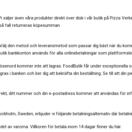
 säljer även våra produkter direkt över disk i vår butik på
Pizza Verk
 så fall returneras köpesumman.
 Välj den metod och leveransmetod som passar dig bäst när du kommer
utik bankkonton används för alla onlinebetalningar som plattformsle
lösenord kommer inte att lagras.
FoodButik
får under exceptionella o
as i banken och ber dig att bekräfta din beställning. Se till att din 
korrekt, ditt nummer och din e-postadress kommer att användas för in
olm, Sweden, erbjuder vi följande betalningsalternativ där betalning
det av varorna. Villkoren för betala inom 14 dagar finner du
här
.