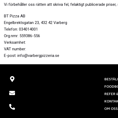
Vi förbehåller oss rätten att skriva fel, felaktigt publicerade pris
BT Pizza AB
Engelbrektsgatan 23, 432 42 Varberg
Telefon: 034014001
Org.nmr: 559386-556
Verksamhet:
VAT number:
E-post:
info@varbergpizzeria.se
BESTÄL
FOODB
REFER 
KONTA
OM OSS