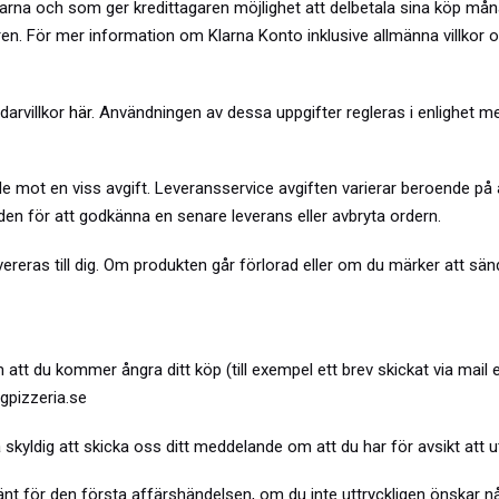
Klarna och som ger kredittagaren möjlighet att delbetala sina köp m
koren. För mer information om Klarna Konto inklusive allmänna villko
darvillkor
här
. Användningen av dessa uppgifter regleras i enlighet 
åde mot en viss avgift. Leveransservice avgiften varierar beroende på
den för att godkänna en senare leverans eller avbryta ordern.
ereras till dig. Om produkten går förlorad eller om du märker att sänd
m att du kommer ångra ditt köp (till exempel ett brev skickat via mail
gpizzeria.se
a skyldig att skicka oss ditt meddelande om att du har för avsikt att 
 för den första affärshändelsen, om du inte uttryckligen önskar nå