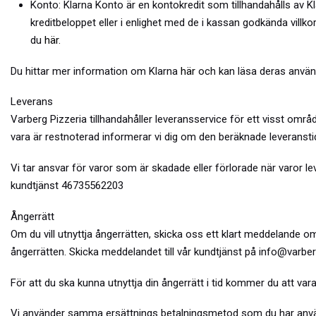
Konto: Klarna Konto är en kontokredit som tillhandahålls av 
kreditbeloppet eller i enlighet med de i kassan godkända vill
du
här
.
Du hittar mer information om Klarna
här
och kan läsa deras använ
Leverans
Varberg Pizzeria tillhandahåller leveransservice för ett visst omr
vara är restnoterad informerar vi dig om den beräknade leveransti
Vi tar ansvar för varor som är skadade eller förlorade när varor lev
kundtjänst
46735562203
Ångerrätt
Om du vill utnyttja ångerrätten, skicka oss ett klart meddelande o
ångerrätten. Skicka meddelandet till vår kundtjänst på
info@varber
För att du ska kunna utnyttja din ångerrätt i tid kommer du att var
Vi använder samma ersättnings betalningsmetod som du har använt