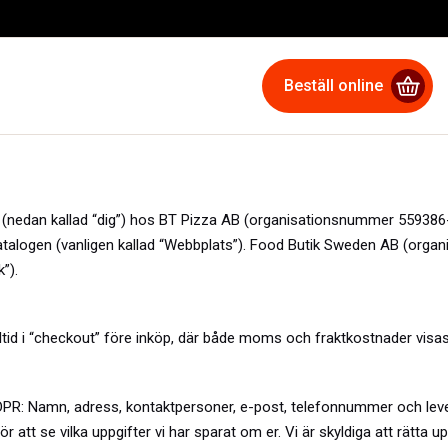
Beställ online
n (nedan kallad “dig”) hos
BT Pizza AB
(organisationsnummer
559386
i katalogen (vanligen kallad “Webbplats”). Food Butik Sweden AB (or
”).
alltid i “checkout” före inköp, där både moms och fraktkostnader visas
DPR: Namn, adress, kontaktpersoner, e-post, telefonnummer och leve
r att se vilka uppgifter vi har sparat om er. Vi är skyldiga att rätta u