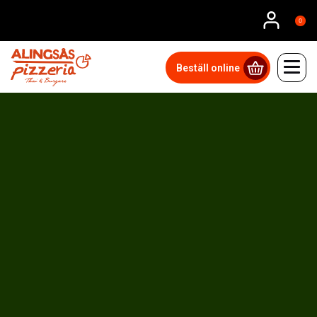
0
Beställ online