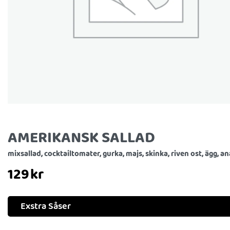
AMERIKANSK SALLAD
mixsallad, cocktailtomater, gurka, majs, skinka, riven ost, ägg, a
129
kr
Exstra Såser