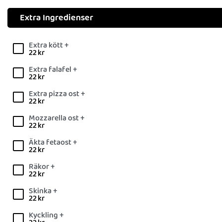
Extra Ingredienser
Extra kött +
22
kr
Extra falafel +
22
kr
Extra pizza ost +
22
kr
Mozzarella ost +
22
kr
Äkta fetaost +
22
kr
Räkor +
22
kr
Skinka +
22
kr
Kyckling +