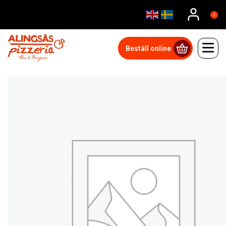
0
Beställ online