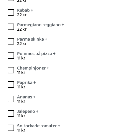
22
kr
Kebab +
22
kr
Parmegiano reggiano +
22
kr
Parma skinka +
22
kr
Pommes på pizza +
11
kr
Champinjoner +
11
kr
Paprika +
11
kr
Ananas +
11
kr
Jalepeno +
11
kr
Soltorkade tomater +
11
kr