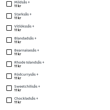
Mildsås +
11
kr
Starksås +
11
kr
Vitlökssås +
11
kr
Blandadsås +
11
kr
Bearnaisesås +
11
kr
Rhode Islandsås +
11
kr
Rödcurrysås +
11
kr
Sweetchilisås +
11
kr
Chockladsås +
11
kr