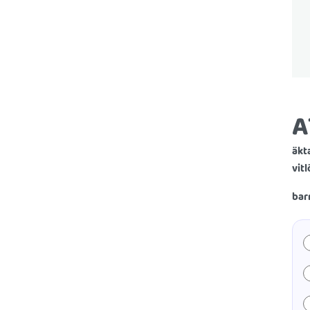
A
äkt
vitl
bar