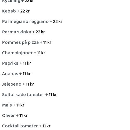
Kyckling +
22
kr
Kebab +
22
kr
Parmegiano reggiano +
22
kr
Parma skinka +
22
kr
Pommes på pizza +
11
kr
Champinjoner +
11
kr
Paprika +
11
kr
Ananas +
11
kr
Jalepeno +
11
kr
Soltorkade tomater +
11
kr
Majs +
11
kr
Oliver +
11
kr
Cocktail tomater +
11
kr