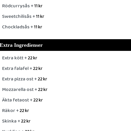
Rödcurrysås +
11
kr
Sweetchilisås +
11
kr
Chockladsås +
11
kr
Extra Ingredienser
Extra kött +
22
kr
Extra falafel +
22
kr
Extra pizza ost +
22
kr
Mozzarella ost +
22
kr
Äkta fetaost +
22
kr
Räkor +
22
kr
Skinka +
22
kr