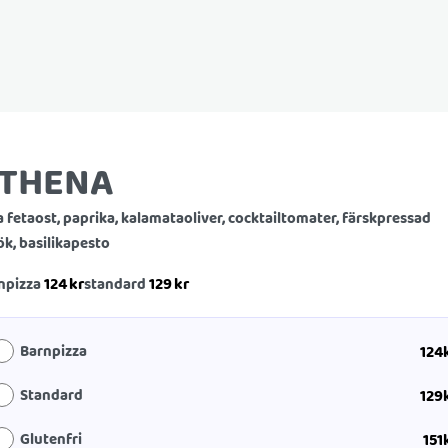
THENA
a fetaost, paprika, kalamataoliver, cocktailtomater, färskpressad
ök, basilikapesto
124
kr
129
kr
npizza
standard
Barnpizza
124
Standard
129
Glutenfri
151