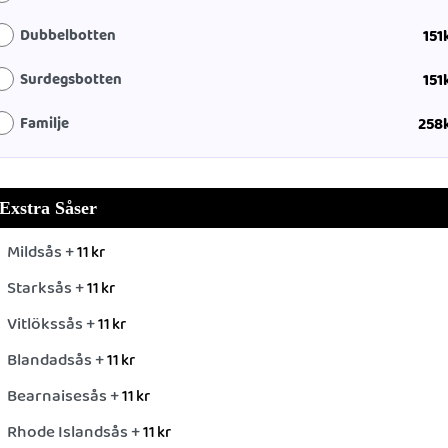
Dubbelbotten
151
Surdegsbotten
151
Familje
258
Exstra Såser
Mildsås +
11
kr
Starksås +
11
kr
Vitlökssås +
11
kr
Blandadsås +
11
kr
Bearnaisesås +
11
kr
Rhode Islandsås +
11
kr