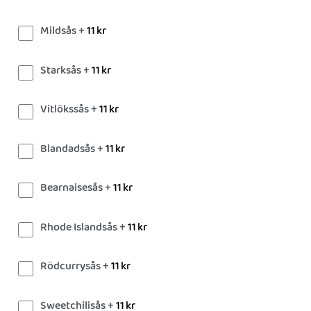
Mildsås +
11
kr
Starksås +
11
kr
Vitlökssås +
11
kr
Blandadsås +
11
kr
Bearnaisesås +
11
kr
Rhode Islandsås +
11
kr
Rödcurrysås +
11
kr
Sweetchilisås +
11
kr