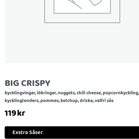
BIG CRISPY
kycklingvingar, lökringar, nuggets, chili cheese, popcornkyckling,
kycklingtenders, pommes, ketchup, dricka, valfri sås
119
kr
Exstra Såser