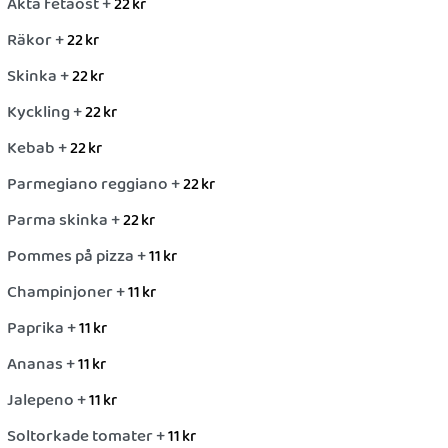
Äkta fetaost +
22
kr
Räkor +
22
kr
Skinka +
22
kr
Kyckling +
22
kr
Kebab +
22
kr
Parmegiano reggiano +
22
kr
Parma skinka +
22
kr
Pommes på pizza +
11
kr
Champinjoner +
11
kr
Paprika +
11
kr
Ananas +
11
kr
Jalepeno +
11
kr
Soltorkade tomater +
11
kr