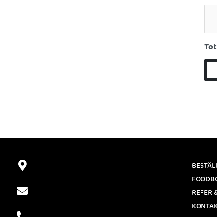
Tot
BESTÄL
FOODB
REFER 
KONTA