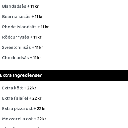
Blandadsås +
11
kr
Bearnaisesås +
11
kr
Rhode Islandsås +
11
kr
Rödcurrysås +
11
kr
Sweetchilisås +
11
kr
Chockladsås +
11
kr
Extra Ingredienser
Extra kött +
22
kr
Extra falafel +
22
kr
Extra pizza ost +
22
kr
Mozzarella ost +
22
kr