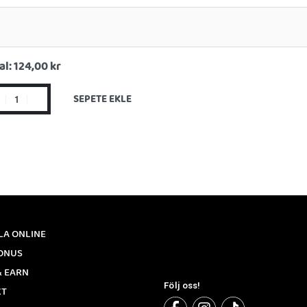
al:
124,00 kr
SEPETE EKLE
LA ONLINE
ONUS
& EARN
Följ oss!
KT