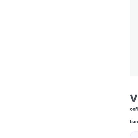
V
oxf
bar