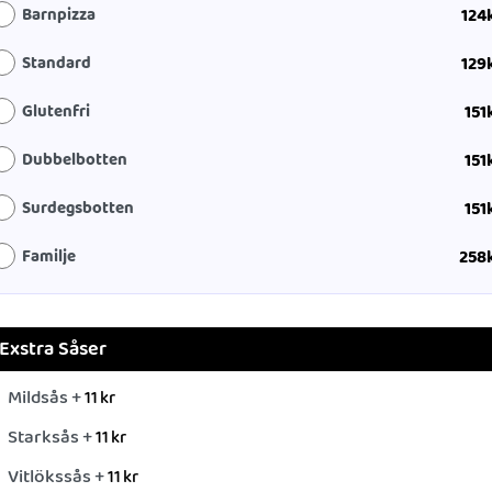
Barnpizza
124
Standard
129
Glutenfri
151
Dubbelbotten
151
Surdegsbotten
151
Familje
258
Exstra Såser
Mildsås +
11
kr
Starksås +
11
kr
Vitlökssås +
11
kr