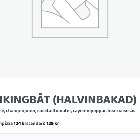
IKINGBÅT (HALVINBAKAD)
ilé, champinjoner, cocktailtomater, cayennepeppar, bearnaisesås
124
kr
129
kr
npizza
standard