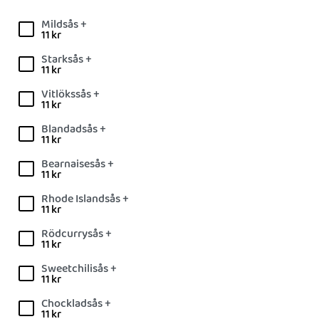
Mildsås +
11
kr
Starksås +
11
kr
Vitlökssås +
11
kr
Blandadsås +
11
kr
Bearnaisesås +
11
kr
Rhode Islandsås +
11
kr
Rödcurrysås +
11
kr
Sweetchilisås +
11
kr
Chockladsås +
11
kr