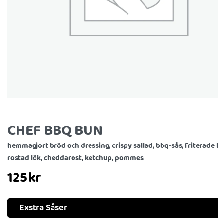
CHEF BBQ BUN
hemmagjort bröd och dressing, crispy sallad, bbq-sås, friterade 
rostad lök, cheddarost, ketchup, pommes
125
kr
Exstra Såser