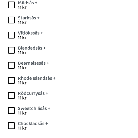
Mildsås +
11
kr
Starksås +
11
kr
Vitlökssås +
11
kr
Blandadsås +
11
kr
Bearnaisesås +
11
kr
Rhode Islandsås +
11
kr
Rödcurrysås +
11
kr
Sweetchilisås +
11
kr
Chockladsås +
11
kr