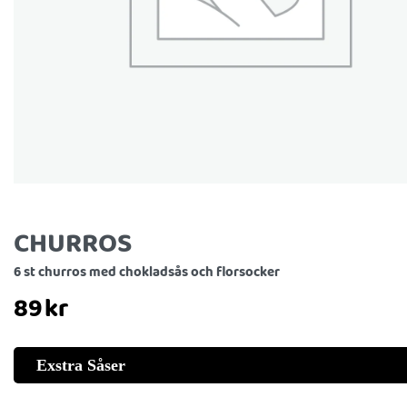
CHURROS
6 st churros med chokladsås och florsocker
89
kr
Exstra Såser