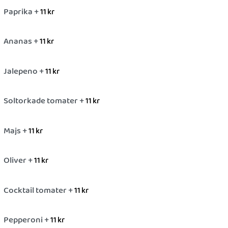
Paprika +
11
kr
Ananas +
11
kr
Jalepeno +
11
kr
Soltorkade tomater +
11
kr
Majs +
11
kr
Oliver +
11
kr
Cocktail tomater +
11
kr
Pepperoni +
11
kr