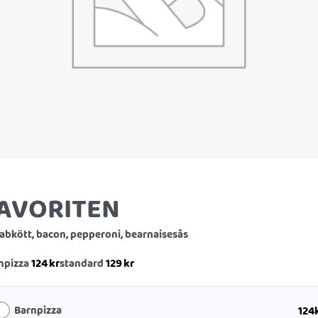
AVORITEN
abkött, bacon, pepperoni, bearnaisesås
124
kr
129
kr
npizza
standard
Barnpizza
124