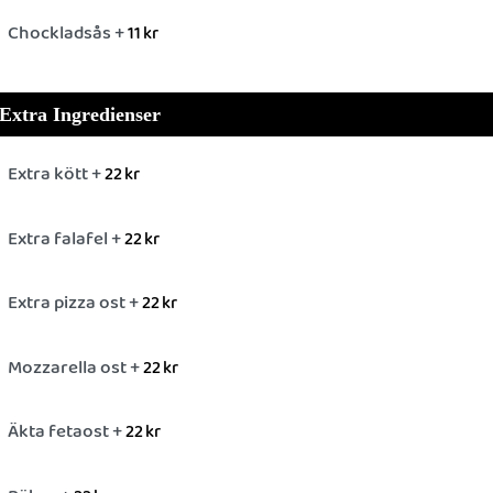
Chockladsås +
11
kr
Extra Ingredienser
Extra kött +
22
kr
Extra falafel +
22
kr
Extra pizza ost +
22
kr
Mozzarella ost +
22
kr
Äkta fetaost +
22
kr