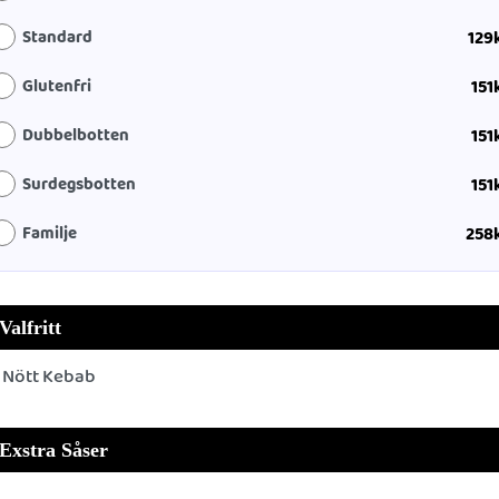
Standard
129
Glutenfri
151
Dubbelbotten
151
Surdegsbotten
151
Familje
258
Valfritt
Nött Kebab
Exstra Såser