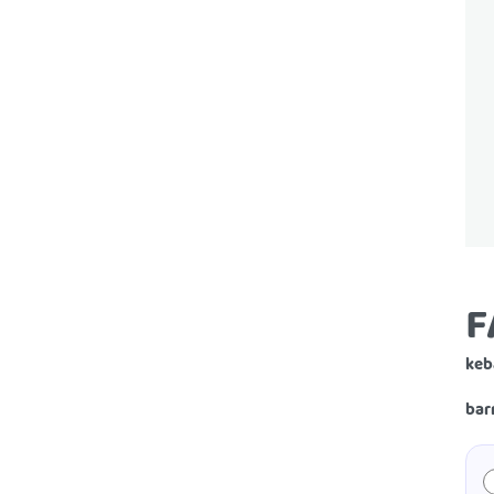
F
keb
bar