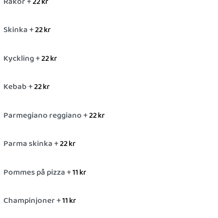
Räkor +
22
kr
Skinka +
22
kr
Kyckling +
22
kr
Kebab +
22
kr
Parmegiano reggiano +
22
kr
Parma skinka +
22
kr
Pommes på pizza +
11
kr
Champinjoner +
11
kr