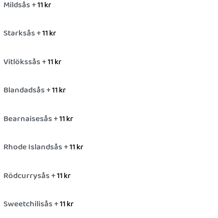
Mildsås +
11
kr
Starksås +
11
kr
Vitlökssås +
11
kr
Blandadsås +
11
kr
Bearnaisesås +
11
kr
Rhode Islandsås +
11
kr
Rödcurrysås +
11
kr
Sweetchilisås +
11
kr