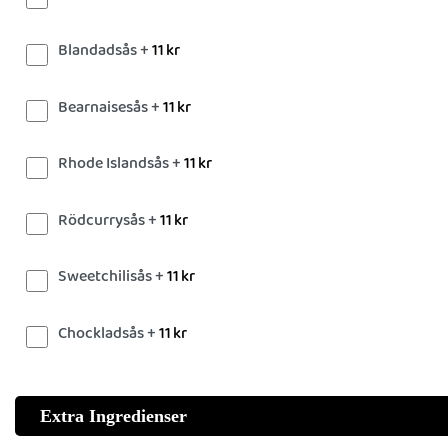
Blandadsås +
11
kr
Bearnaisesås +
11
kr
Rhode Islandsås +
11
kr
Rödcurrysås +
11
kr
Sweetchilisås +
11
kr
Chockladsås +
11
kr
Extra Ingredienser