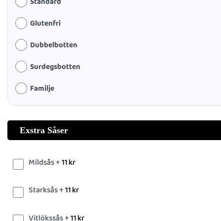
Standard
Glutenfri
Dubbelbotten
Surdegsbotten
Familje
Exstra Såser
Mildsås +
11
kr
Starksås +
11
kr
Vitlökssås +
11
kr