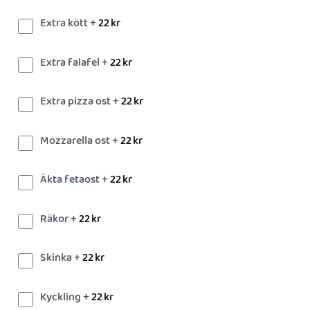
Extra kött +
22
kr
Extra falafel +
22
kr
Extra pizza ost +
22
kr
Mozzarella ost +
22
kr
Äkta fetaost +
22
kr
Räkor +
22
kr
Skinka +
22
kr
Kyckling +
22
kr