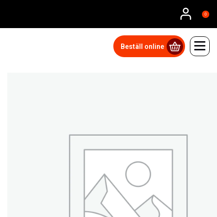
0
Beställ online