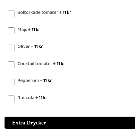
Soltorkade tomater +
11
kr
Majs +
11
kr
Oliver +
11
kr
Cocktail tomater +
11
kr
Pepperoni +
11
kr
Ruccola +
11
kr
Extra Drycker