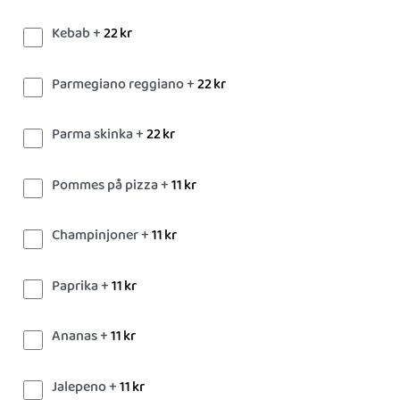
Kebab +
22
kr
Parmegiano reggiano +
22
kr
Parma skinka +
22
kr
Pommes på pizza +
11
kr
Champinjoner +
11
kr
Paprika +
11
kr
Ananas +
11
kr
Jalepeno +
11
kr