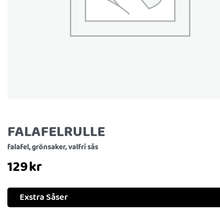
FALAFELRULLE
falafel, grönsaker, valfri sås
129
kr
Exstra Såser