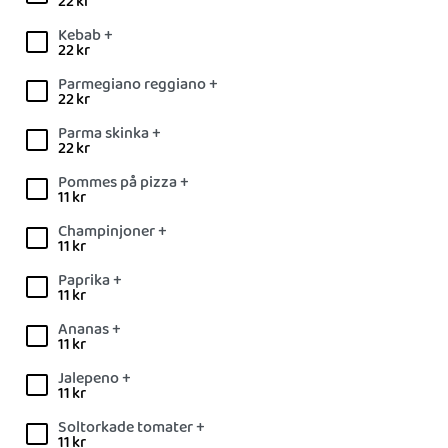
22
kr
Kebab +
22
kr
Parmegiano reggiano +
22
kr
Parma skinka +
22
kr
Pommes på pizza +
11
kr
Champinjoner +
11
kr
Paprika +
11
kr
Ananas +
11
kr
Jalepeno +
11
kr
Soltorkade tomater +
11
kr