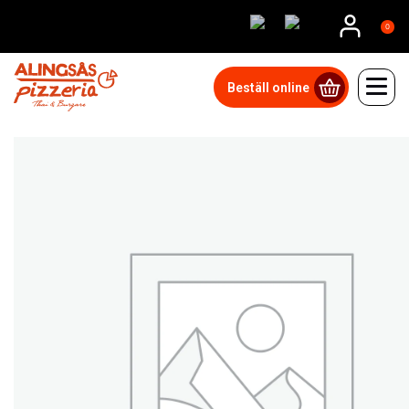
0
Beställ online