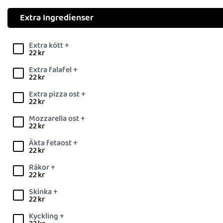
Extra Ingredienser
Extra kött +
22
kr
Extra falafel +
22
kr
Extra pizza ost +
22
kr
Mozzarella ost +
22
kr
Äkta fetaost +
22
kr
Räkor +
22
kr
Skinka +
22
kr
Kyckling +