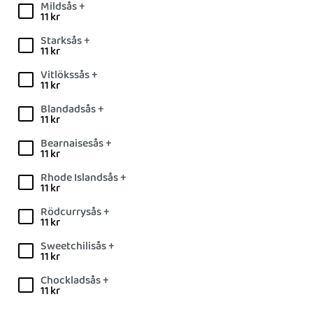
Mildsås +
11
kr
Starksås +
11
kr
Vitlökssås +
11
kr
Blandadsås +
11
kr
Bearnaisesås +
11
kr
Rhode Islandsås +
11
kr
Rödcurrysås +
11
kr
Sweetchilisås +
11
kr
Chockladsås +
11
kr