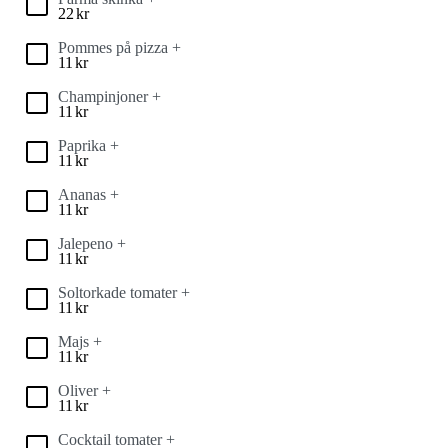
22
kr
Pommes på pizza +
11
kr
Champinjoner +
11
kr
Paprika +
11
kr
Ananas +
11
kr
Jalepeno +
11
kr
Soltorkade tomater +
11
kr
Majs +
11
kr
Oliver +
11
kr
Cocktail tomater +