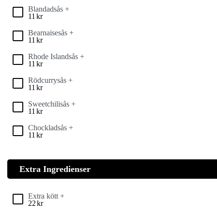
Blandadsås +
11
kr
Bearnaisesås +
11
kr
Rhode Islandsås +
11
kr
Rödcurrysås +
11
kr
Sweetchilisås +
11
kr
Chockladsås +
11
kr
Extra Ingredienser
Extra kött +
22
kr