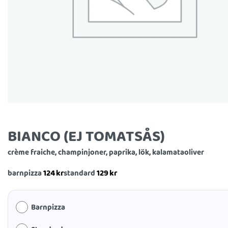
BIANCO (EJ TOMATSÅS)
crème fraiche, champinjoner, paprika, lök, kalamataoliver
124
kr
129
kr
barnpizza
standard
Barnpizza