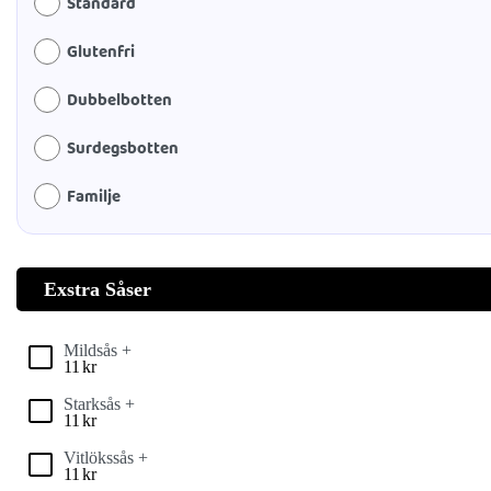
Standard
Glutenfri
Dubbelbotten
Surdegsbotten
Familje
Exstra Såser
Mildsås +
11
kr
Starksås +
11
kr
Vitlökssås +
11
kr