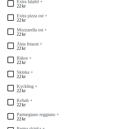
Extra falafel +
22
kr
Extra pizza ost +
22
kr
Mozzarella ost +
22
kr
Äkta fetaost +
22
kr
Räkor +
22
kr
Skinka +
22
kr
Kyckling +
22
kr
Kebab +
22
kr
Parmegiano reggiano +
22
kr
Parma skinka +