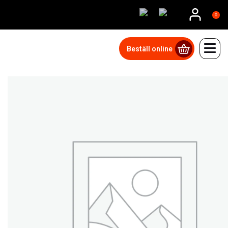
0
Beställ online