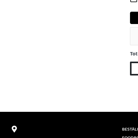
Tot
BESTÄL
FOODB