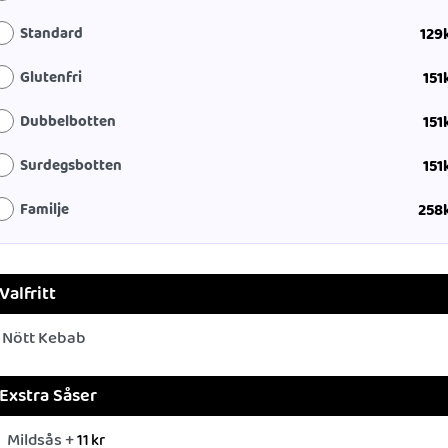
Standard
129
Glutenfri
151
Dubbelbotten
151
Surdegsbotten
151
Familje
258
Valfritt
Nött Kebab
Exstra Såser
Mildsås +
11
kr