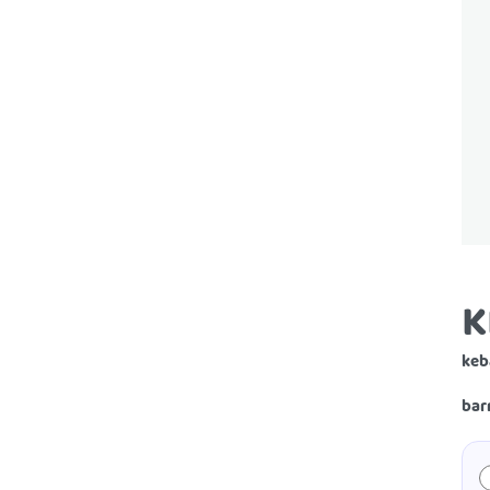
K
keb
bar