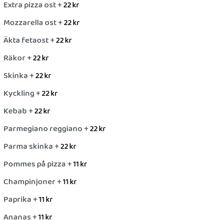
Extra pizza ost +
22
kr
Mozzarella ost +
22
kr
Äkta fetaost +
22
kr
Räkor +
22
kr
Skinka +
22
kr
Kyckling +
22
kr
Kebab +
22
kr
Parmegiano reggiano +
22
kr
Parma skinka +
22
kr
Pommes på pizza +
11
kr
Champinjoner +
11
kr
Paprika +
11
kr
Ananas +
11
kr