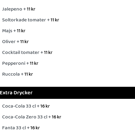
Jalepeno +
11
kr
Soltorkade tomater +
11
kr
Majs +
11
kr
Oliver +
11
kr
Cocktail tomater +
11
kr
Pepperoni +
11
kr
Ruccola +
11
kr
Extra Drycker
Coca-Cola 33 cl +
16
kr
Coca-Cola Zero 33 cl +
16
kr
Fanta 33 cl +
16
kr