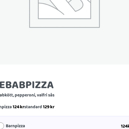
EBABPIZZA
abkött, pepperoni, valfri sås
124
kr
129
kr
npizza
standard
Barnpizza
124