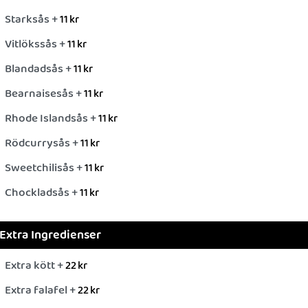
Starksås +
11
kr
Vitlökssås +
11
kr
Blandadsås +
11
kr
Bearnaisesås +
11
kr
Rhode Islandsås +
11
kr
Rödcurrysås +
11
kr
Sweetchilisås +
11
kr
Chockladsås +
11
kr
Extra Ingredienser
Extra kött +
22
kr
Extra falafel +
22
kr