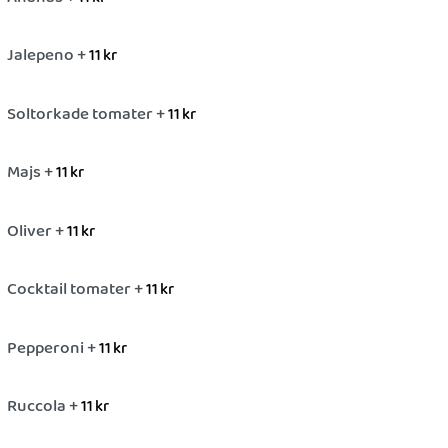
Jalepeno +
11
kr
Soltorkade tomater +
11
kr
Majs +
11
kr
Oliver +
11
kr
Cocktail tomater +
11
kr
Pepperoni +
11
kr
Ruccola +
11
kr