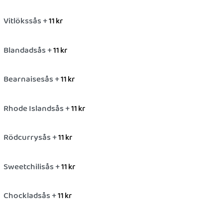
Vitlökssås +
11
kr
Blandadsås +
11
kr
Bearnaisesås +
11
kr
Rhode Islandsås +
11
kr
Rödcurrysås +
11
kr
Sweetchilisås +
11
kr
Chockladsås +
11
kr