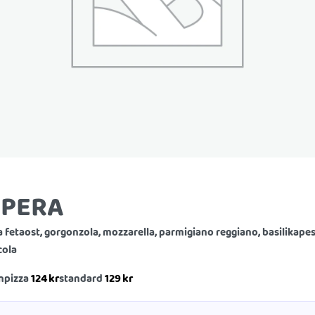
PERA
a fetaost, gorgonzola, mozzarella, parmigiano reggiano, basilikapes
cola
124
kr
129
kr
npizza
standard