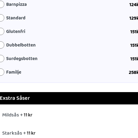
Barnpizza
124
Standard
129
Glutenfri
151
Dubbelbotten
151
Surdegsbotten
151
Familje
258
Exstra Såser
Mildsås +
11
kr
Starksås +
11
kr