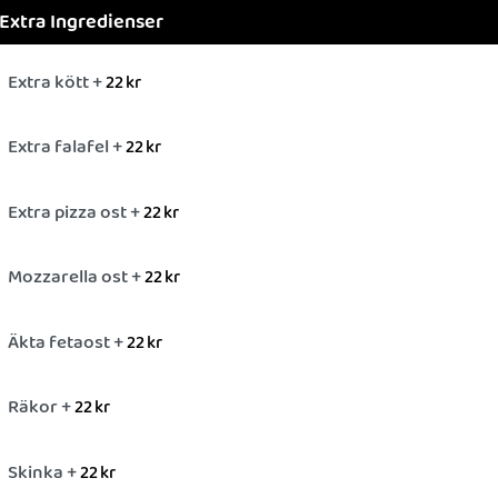
Extra Ingredienser
Extra kött +
22
kr
Extra falafel +
22
kr
Extra pizza ost +
22
kr
Mozzarella ost +
22
kr
Äkta fetaost +
22
kr
Räkor +
22
kr
Skinka +
22
kr