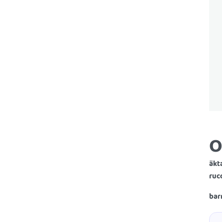
O
äkt
ruc
bar