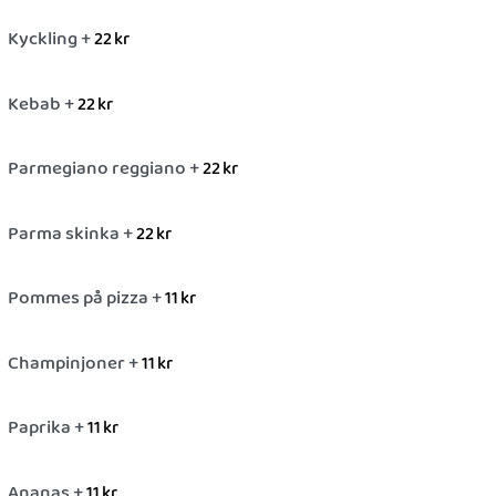
Kyckling +
22
kr
Kebab +
22
kr
Parmegiano reggiano +
22
kr
Parma skinka +
22
kr
Pommes på pizza +
11
kr
Champinjoner +
11
kr
Paprika +
11
kr
Ananas +
11
kr