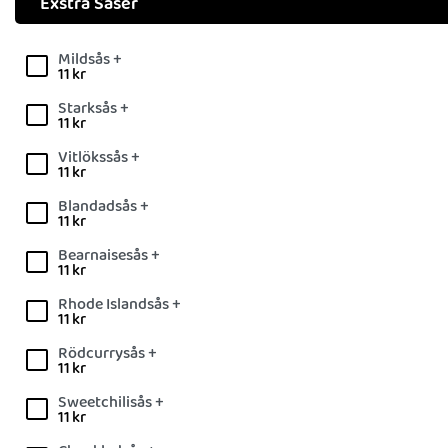
Exstra Såser
Mildsås +
11
kr
Starksås +
11
kr
Vitlökssås +
11
kr
Blandadsås +
11
kr
Bearnaisesås +
11
kr
Rhode Islandsås +
11
kr
Rödcurrysås +
11
kr
Sweetchilisås +
11
kr