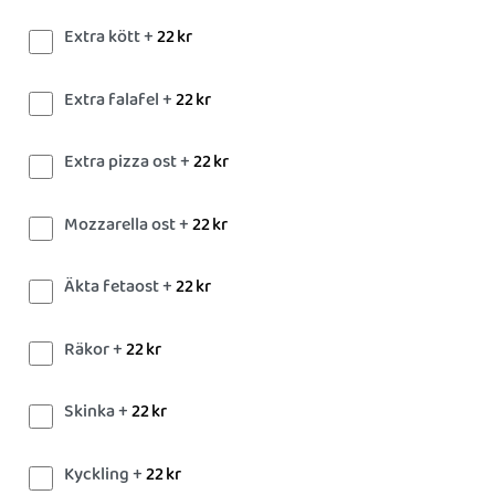
Extra kött +
22
kr
Extra falafel +
22
kr
Extra pizza ost +
22
kr
Mozzarella ost +
22
kr
Äkta fetaost +
22
kr
Räkor +
22
kr
Skinka +
22
kr
Kyckling +
22
kr