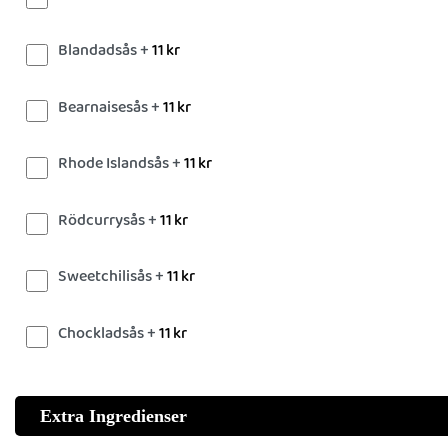
Blandadsås +
11
kr
Bearnaisesås +
11
kr
Rhode Islandsås +
11
kr
Rödcurrysås +
11
kr
Sweetchilisås +
11
kr
Chockladsås +
11
kr
Extra Ingredienser