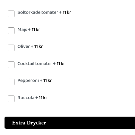
Soltorkade tomater +
11
kr
Majs +
11
kr
Oliver +
11
kr
Cocktail tomater +
11
kr
Pepperoni +
11
kr
Ruccola +
11
kr
Extra Drycker