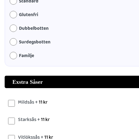
Standard
Glutenfri
Dubbelbotten
Surdegsbotten
Familje
Exstra Såser
Mildsås +
11
kr
Starksås +
11
kr
Vitlökssås +
11
kr