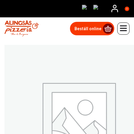
0
Beställ online