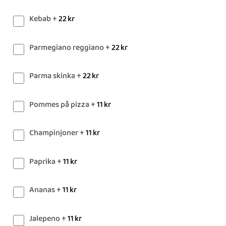
Kebab +
22
kr
Parmegiano reggiano +
22
kr
Parma skinka +
22
kr
Pommes på pizza +
11
kr
Champinjoner +
11
kr
Paprika +
11
kr
Ananas +
11
kr
Jalepeno +
11
kr