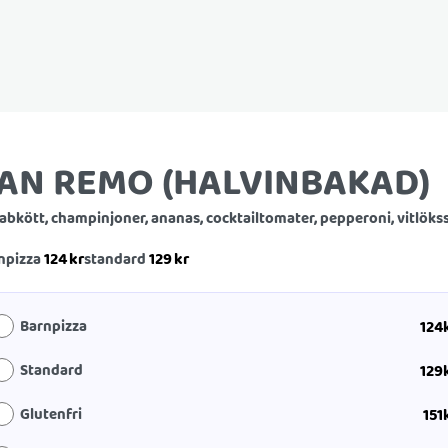
AN REMO (HALVINBAKAD)
abkött, champinjoner, ananas, cocktailtomater, pepperoni, vitlöks
124
kr
129
kr
npizza
standard
Barnpizza
124
Standard
129
Glutenfri
151