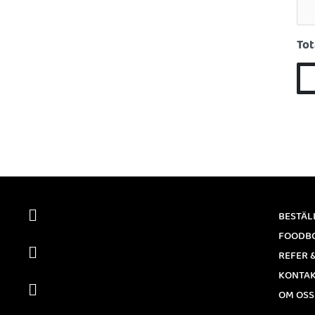
Tot
BESTÄL
FOODB
REFER 
KONTA
OM OSS