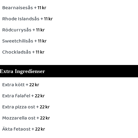
Bearnaisesås +
11
kr
Rhode Islandsås +
11
kr
Rödcurrysås +
11
kr
Sweetchilisås +
11
kr
Chockladsås +
11
kr
Extra Ingredienser
Extra kött +
22
kr
Extra falafel +
22
kr
Extra pizza ost +
22
kr
Mozzarella ost +
22
kr
Äkta fetaost +
22
kr