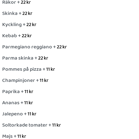
Räkor +
22
kr
Skinka +
22
kr
Kyckling +
22
kr
Kebab +
22
kr
Parmegiano reggiano +
22
kr
Parma skinka +
22
kr
Pommes på pizza +
11
kr
Champinjoner +
11
kr
Paprika +
11
kr
Ananas +
11
kr
Jalepeno +
11
kr
Soltorkade tomater +
11
kr
Majs +
11
kr