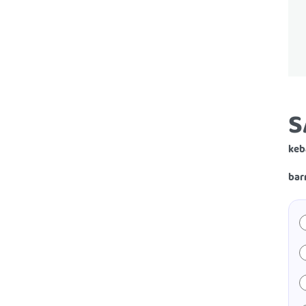
S
keb
bar