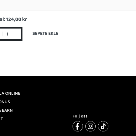
al:
124,00 kr
SEPETE EKLE
LA ONLINE
ONUS
& EARN
Följ oss!
KT