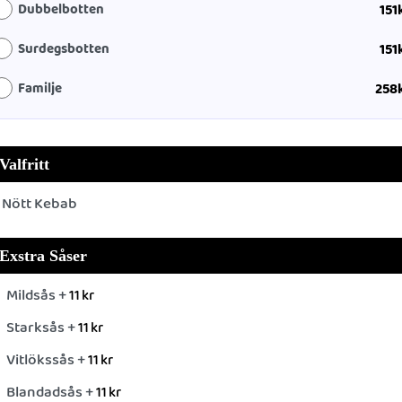
Dubbelbotten
151
Surdegsbotten
151
Familje
258
Valfritt
Nött Kebab
Exstra Såser
Mildsås +
11
kr
Starksås +
11
kr
Vitlökssås +
11
kr
Blandadsås +
11
kr