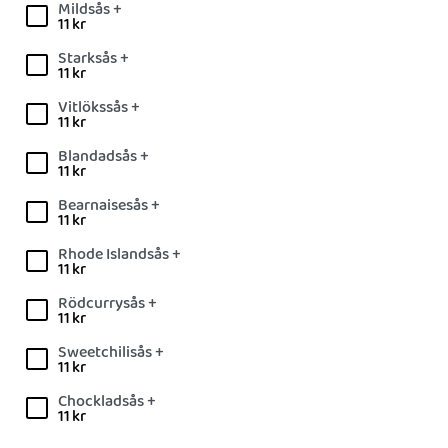
Mildsås +
11
kr
Starksås +
11
kr
Vitlökssås +
11
kr
Blandadsås +
11
kr
Bearnaisesås +
11
kr
Rhode Islandsås +
11
kr
Rödcurrysås +
11
kr
Sweetchilisås +
11
kr
Chockladsås +
11
kr