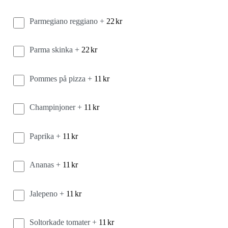
Parmegiano reggiano +
22
kr
Parma skinka +
22
kr
Pommes på pizza +
11
kr
Champinjoner +
11
kr
Paprika +
11
kr
Ananas +
11
kr
Jalepeno +
11
kr
Soltorkade tomater +
11
kr