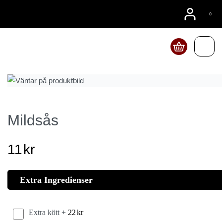
0
Beställ online
Mildsås
11
kr
Extra Ingredienser
Extra kött +
22
kr