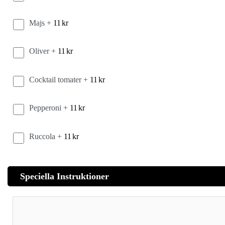
Majs +
11
kr
Oliver +
11
kr
Cocktail tomater +
11
kr
Pepperoni +
11
kr
Ruccola +
11
kr
Speciella Instruktioner