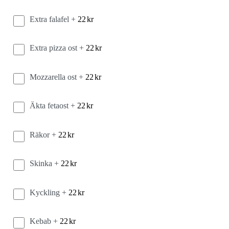
Extra falafel +
22
kr
Extra pizza ost +
22
kr
Mozzarella ost +
22
kr
Äkta fetaost +
22
kr
Räkor +
22
kr
Skinka +
22
kr
Kyckling +
22
kr
Kebab +
22
kr