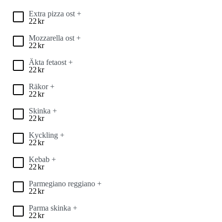
Extra pizza ost +
22
kr
Mozzarella ost +
22
kr
Äkta fetaost +
22
kr
Räkor +
22
kr
Skinka +
22
kr
Kyckling +
22
kr
Kebab +
22
kr
Parmegiano reggiano +
22
kr
Parma skinka +
22
kr