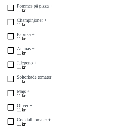
Pommes på pizza +
11
kr
Champinjoner +
11
kr
Paprika +
11
kr
Ananas +
11
kr
Jalepeno +
11
kr
Soltorkade tomater +
11
kr
Majs +
11
kr
Oliver +
11
kr
Cocktail tomater +
11
kr