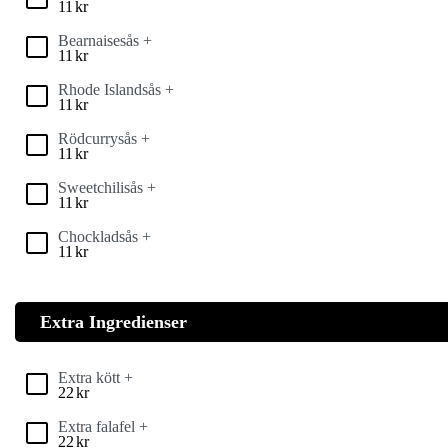
11
kr
Bearnaisesås +
11
kr
Rhode Islandsås +
11
kr
Rödcurrysås +
11
kr
Sweetchilisås +
11
kr
Chockladsås +
11
kr
Extra Ingredienser
Extra kött +
22
kr
Extra falafel +
22
kr