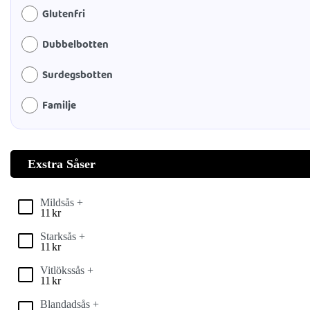
Glutenfri
Dubbelbotten
Surdegsbotten
Familje
Exstra Såser
Mildsås +
11
kr
Starksås +
11
kr
Vitlökssås +
11
kr
Blandadsås +