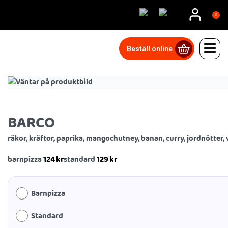
0
Beställ online
BARCO
räkor, kräftor, paprika, mangochutney, banan, curry, jordnötter, 
124
kr
129
kr
barnpizza
standard
Barnpizza
Standard